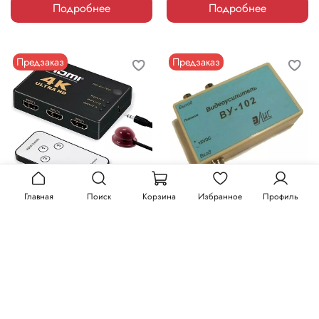
Подробнее
Подробнее
Предзаказ
Предзаказ
Главная
Поиск
Корзина
Избранное
Профиль
HN-SW31 Hunter HDMI
ВУ-102 Элис усилитель-
коммутатор 3x1
видеоразветвитель
825 ₽
900 ₽
Подробнее
Подробнее