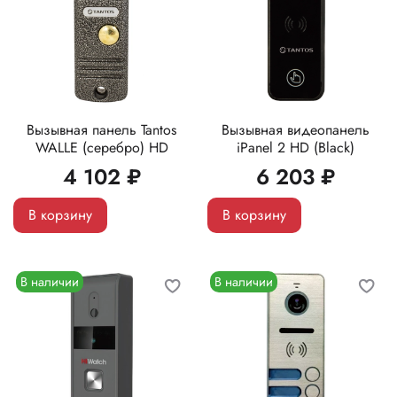
Вызывная панель Tantos
Вызывная видеопанель
WALLE (серебро) HD
iPanel 2 HD (Black)
4 102 ₽
6 203 ₽
В корзину
В корзину
В наличии
В наличии