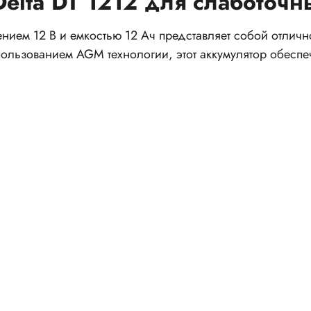
elta DT 1212 для слаботочн
ением 12 В и емкостью 12 Ач представляет собой отлич
пользованием AGM технологии, этот аккумулятор обеспе