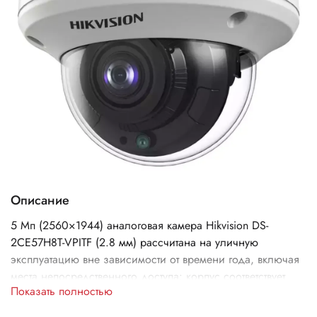
Описание
5 Мп (2560×1944) аналоговая камера Hikvision DS-
2CE57H8T-VPITF (2.8 мм) рассчитана на уличную
эксплуатацию вне зависимости от времени года, включая
места непосредственного доступа: корпус соответствует
Показать полностью
стандарту защиты от пыли и влаги IP67, от механических
воздействий — IK10, рабочие температуры — –40 ºС…