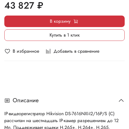
43 827 ₽
ISUP, UPnP™, HTTP, HTTPS, горячую замену дисков,
питание камер (бюджет PoE — 200 Вт, 12.95 Вт на порт).
В корзину
Купить в 1 клик
В избранное
Добавить в сравнение
Описание
IP-видеорегистратор Hikvision DS-7616NXI-I2/16P/S (C)
рассчитан на шестнадцать IP-камер разрешением до 12
Мп. Поддерживает кодеки H.265+, H.264+, H.265,