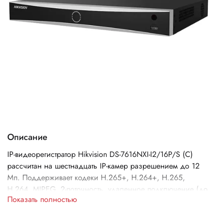
Описание
IP-видеорегистратор Hikvision DS-7616NXI-I2/16P/S (C)
рассчитан на шестнадцать IP-камер разрешением до 12
Мп. Поддерживает кодеки H.265+, H.264+, H.265,
H.264, MJPEG, 2-поточность, удаленное подключение (до
Показать полностью
128) без плагина, протоколы TCP/IP, DHCP, IPv4, IPv6,
DNS, DDNS, NTP, RTSP, SADP, SMTP, SNMP, NFS, iSCSI,