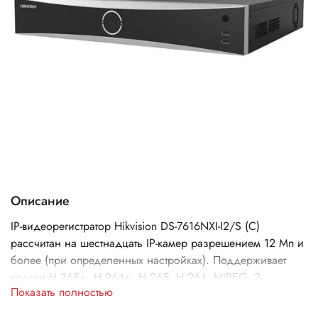
Описание
IP-видеорегистратор Hikvision DS-7616NXI-I2/S (C)
рассчитан на шестнадцать IP-камер разрешением 12 Мп и
более (при определенных настройках). Поддерживает
кодеки H.265+, H.264+, H.265, H.264, MJPEG, 2-
Показать полностью
поточность, удаленное подключение (до 128), протоколы
TCP/IP, DHCP, IPv4, IPv6, DNS, DDNS, NTP, RTSP, SADP,