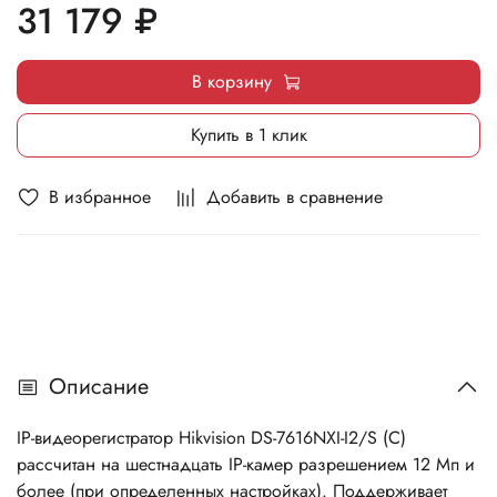
31 179 ₽
SMTP, SNMP, NFS, iSCSI, ISUP, UPnP™, HTTP, HTTPS,
горячую замену дисков.
В корзину
Купить в 1 клик
В избранное
Добавить в сравнение
Описание
IP-видеорегистратор Hikvision DS-7616NXI-I2/S (C)
рассчитан на шестнадцать IP-камер разрешением 12 Мп и
более (при определенных настройках). Поддерживает