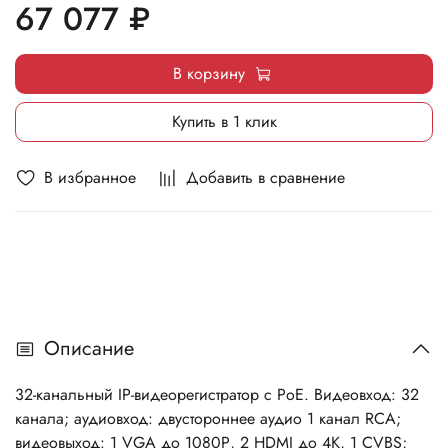
67 077 ₽
каналов@1080р; 4 SATA для HDD до 8 Тб, 1 eSATA;
тревожные вход/выход 16/4; 16 независимых 100M PoE
интерфейсов; 1 RJ45 10M/100M/1000M Ethernet; 2 USB;
В корзину
-10°C...+55°C; AC100-240 В; 20 Вт макс (без HDD), ≤5 кг
(без HDD).
Купить в 1 клик
В избранное
Добавить в сравнение
Описание
32-канальный IP-видеорегистратор c PoE. Видеовход: 32
канала; аудиовход: двустороннее аудио 1 канал RCA;
видеовыход: 1 VGA до 1080Р, 2 HDMI до 4К, 1 CVBS;