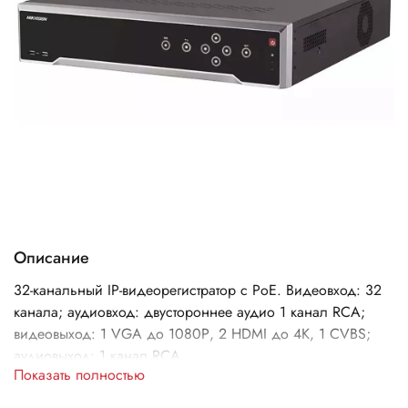
Описание
32-канальный IP-видеорегистратор c PoE. Видеовход: 32
канала; аудиовход: двустороннее аудио 1 канал RCA;
видеовыход: 1 VGA до 1080Р, 2 HDMI до 4К, 1 CVBS;
аудиовыход: 1 канал RCA.
Показать полностью
Входящий поток 256 Мбит/с; исходящий поток 256 Мбит/
с; разрешение записи до 1 2Мп; синхр.воспр. 16