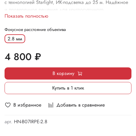
с технологией Starlight, ИК-подсветка до 25 м. Надёжное
и проверенное решение для круглосуточного
Показать полностью
видеонаблюдения.
Фокусное расстояние объектива
2.8 мм
4 800 ₽
В корзину
Купить в 1 клик
В избранное
Добавить в сравнение
арт.
HN-B07IRPE-2.8