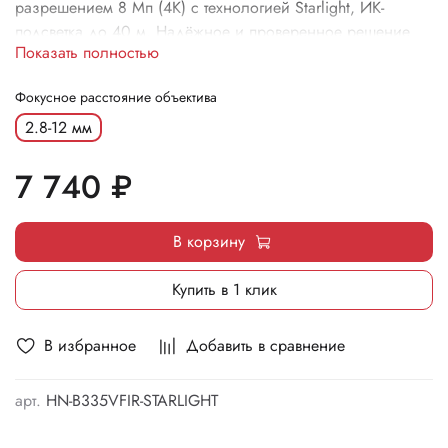
разрешением 8 Мп (4K) с технологией Starlight, ИК-
подсветка до 40 м. Надёжное и проверенное решение
Показать полностью
для круглосуточного видеонаблюдения.
Фокусное расстояние объектива
2.8-12 мм
7 740 ₽
В корзину
Купить в 1 клик
В избранное
Добавить в сравнение
арт.
HN-B335VFIR-STARLIGHT