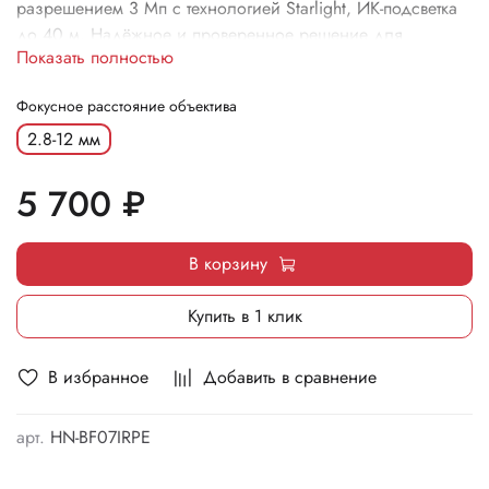
разрешением 3 Мп с технологией Starlight, ИК-подсветка
до 40 м. Надёжное и проверенное решение для
Показать полностью
круглосуточного видеонаблюдения.
Фокусное расстояние объектива
2.8-12 мм
5 700 ₽
В корзину
Купить в 1 клик
В избранное
Добавить в сравнение
арт.
HN-BF07IRPE