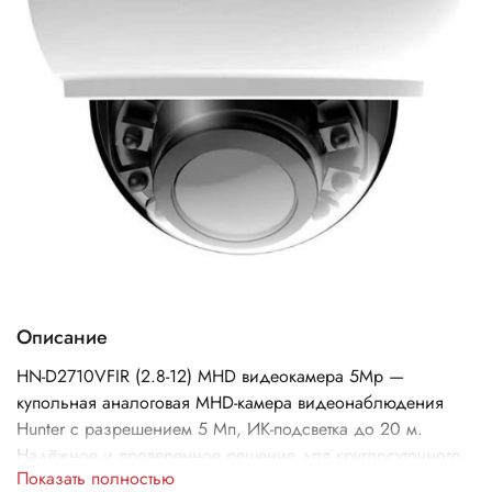
Описание
HN-D2710VFIR (2.8-12) MHD видеокамера 5Mp —
купольная аналоговая MHD-камера видеонаблюдения
Hunter с разрешением 5 Мп, ИК-подсветка до 20 м.
Надёжное и проверенное решение для круглосуточного
Показать полностью
видеонаблюдения.