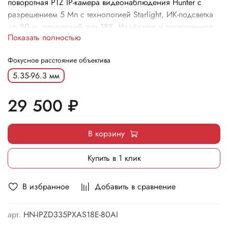
поворотная PTZ IP-камера видеонаблюдения Hunter с
разрешением 5 Мп с технологией Starlight, ИК-подсветка
до 80 м, оптический зум 18X. Надёжное и проверенное
Показать полностью
решение для круглосуточного видеонаблюдения.
Фокусное расстояние объектива
5.35-96.3 мм
29 500 ₽
В корзину
Купить в 1 клик
В избранное
Добавить в сравнение
арт.
HN-IPZD335PXAS18E-80AI