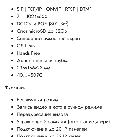
SIP | TCP/IP | ONVIF | RTSP | DTMF
7’’ | 1024x600
DC12V и POE (802.3af)
Слот microSD до 32Gb
Сенсорный емкостной экран
OS Linux
Hands Free
Дополнительная трубка
236x166x23 мм
-10...+50?C
Функции:
Беззвучный режим
Запись видео и фото в ручном режиме
Переадресация вызова
Управление 2 замками (открывание двери)
Подключение до 20 IP панелей
Подключение до 32 IP камер