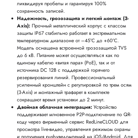
ликвидируя пробелы и гарантируя 100%
сохранность записей.
Надежность, грозозащита и легкий монтаж (3-
Axis):
Прочный металлический корпус с классом
защиты IP67 стабильно работает в экстремальном
температурном диапазоне от –45°C до +60°C.
Модель оснащена встроенной грозозащитой TVS
до 6 кВ. Питание может осуществляться как по
единому кабелю «витая пара» (PoE), так и от
источника DC 12В с поддержкой горячего
резервирования линий. Профессиональный
усиленный кронштейн с регулировкой по трем осям
(3-Axis) и монтажный трафарет в комплекте
сокращают время установки до 2 минут.
Двойная облачная интеграция:
Устройство
поддерживает мгновенное P2P-подключение по QR-
коду через фирменный сервис RedLineCLOUD для
просмотра live-видео, управления режимом охраны
и получения push-уведомлений на iOS/Android. Для