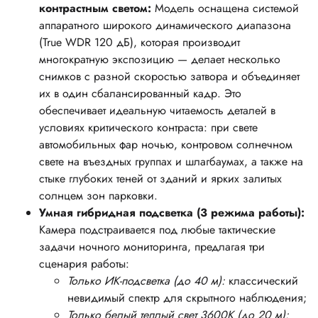
контрастным светом:
Модель оснащена системой
аппаратного широкого динамического диапазона
(True WDR 120 дБ), которая производит
многократную экспозицию — делает несколько
снимков с разной скоростью затвора и объединяет
их в один сбалансированный кадр. Это
обеспечивает идеальную читаемость деталей в
условиях критического контраста: при свете
автомобильных фар ночью, контровом солнечном
свете на въездных группах и шлагбаумах, а также на
стыке глубоких теней от зданий и ярких залитых
солнцем зон парковки.
Умная гибридная подсветка (3 режима работы):
Камера подстраивается под любые тактические
задачи ночного мониторинга, предлагая три
сценария работы:
Только ИК-подсветка (до 40 м):
классический
невидимый спектр для скрытного наблюдения;
Только белый теплый свет 3600K (до 20 м):