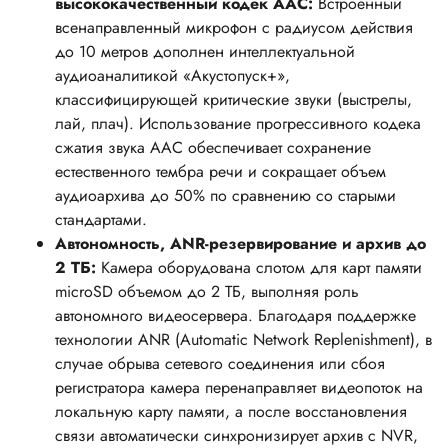
высококачественный кодек AAC:
Встроенный
всенаправленный микрофон с радиусом действия
до 10 метров дополнен интеллектуальной
аудиоаналитикой «Акустопуск+»,
классифицирующей критические звуки (выстрелы,
лай, плач). Использование прогрессивного кодека
сжатия звука AAC обеспечивает сохранение
естественного тембра речи и сокращает объем
аудиоархива до 50% по сравнению со старыми
стандартами.
Автономность, ANR-резервирование и архив до
2 ТБ:
Камера оборудована слотом для карт памяти
microSD объемом до 2 ТБ, выполняя роль
автономного видеосервера. Благодаря поддержке
технологии ANR (Automatic Network Replenishment), в
случае обрыва сетевого соединения или сбоя
регистратора камера перенаправляет видеопоток на
локальную карту памяти, а после восстановления
связи автоматически синхронизирует архив с NVR,