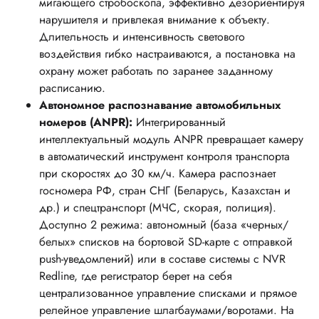
мигающего стробоскопа, эффективно дезориентируя
нарушителя и привлекая внимание к объекту.
Длительность и интенсивность светового
воздействия гибко настраиваются, а постановка на
охрану может работать по заранее заданному
расписанию.
Автономное распознавание автомобильных
номеров (ANPR):
Интегрированный
интеллектуальный модуль ANPR превращает камеру
в автоматический инструмент контроля транспорта
при скоростях до 30 км/ч. Камера распознает
госномера РФ, стран СНГ (Беларусь, Казахстан и
др.) и спецтранспорт (МЧС, скорая, полиция).
Доступно 2 режима: автономный (база «черных/
белых» списков на бортовой SD-карте с отправкой
push-уведомлений) или в составе системы с NVR
Redline, где регистратор берет на себя
централизованное управление списками и прямое
релейное управление шлагбаумами/воротами. На