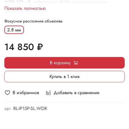
WDR 120 дБ, нейросетью AI.lite, распознаванием
Показать полностью
номеров ANPR и системой активного сдерживания ALERT!
(световой стробоскоп).
Фокусное расстояние объектива
2.8 мм
14 850 ₽
В корзину
Купить в 1 клик
В избранное
Добавить в сравнение
арт.
RL-IP15P-SL.WDR