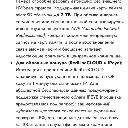
Камера способна работать автономно без внешнего
NVR-регистратора, поддерживая емкие карты памяти
microSD объемом
до 2 ТБ
. При обрыве интернет-
соединения или сбое в локальной сети активируется
интеллектуальная функция
ANR (Automatic Network
Replenishment)
, которая продолжает непрерывную
запись на карту памяти, а после восстановления
связи автоматически и бесшовно заливает
недостающие фрагменты в центральное хранилище.
Два облачных контура (RedLineCLOUD и IPeye):
Интеграция с приложением RedLineCLOUD
гарантирует запуск удаленного просмотра по QR-
коду за 1 минуту без статических IP. Для
абсолютной безопасности данных предусмотрена
поддержка отечественного облака IPEYE (прошивка
предоставляется под запрос): зашифрованный
дубликат видеопотока сохраняется на удаленных
серверах в РФ, что защищает доказательную базу
на 100% даже в случае физической кражи или