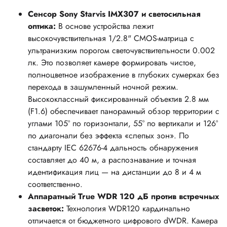
Сенсор Sony Starvis IMX307 и светосильная
оптика:
В основе устройства лежит
высокочувствительная 1/2.8" CMOS-матрица с
ультранизким порогом светочувствительности 0.002
лк. Это позволяет камере формировать чистое,
полноцветное изображение в глубоких сумерках без
перехода в зашумленный ночной режим.
Высококлассный фиксированный объектив 2.8 мм
(F1.6) обеспечивает панорамный обзор территории с
углами 105° по горизонтали, 55° по вертикали и 126°
по диагонали без эффекта «слепых зон». По
стандарту IEC 62676-4 дальность обнаружения
составляет до 40 м, а распознавание и точная
идентификация лиц — на дистанции до 8 и 4 м
соответственно.
Аппаратный True WDR 120 дБ против встречных
засветок:
Технология WDR120 кардинально
отличается от бюджетного цифрового dWDR. Камера