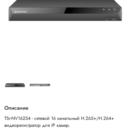
Описание
TSr-NV16254 - с
етевой 16 канальный H.265+/H.264+
видеорегистратор для IP камер.