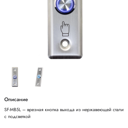
Описание
SF-MB5L – вpeзнaя кнoпкa выxoдa из нepжaвeющeй cтaли
c пoдcвeткoй