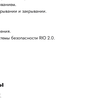
ыванием.
крывании и закрывании.
ения.
емы безопасности RIO 2.0.
ы
.