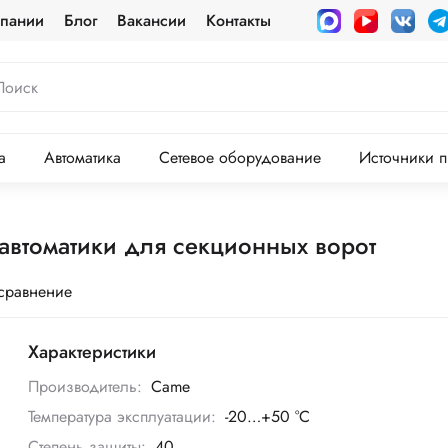
пании
Блог
Вакансии
Контакты
а
Автоматика
Сетевое оборудование
Источники п
втоматики для секционных ворот
 сравнение
Характеристики
Производитель:
Came
Температура эксплуатации:
-20…+50 °C
Степень защиты:
40