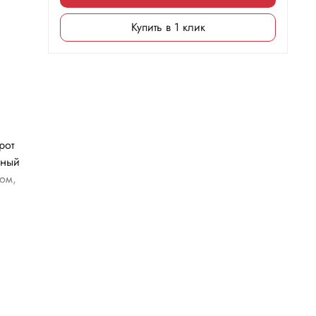
Купить в 1 клик
рот
нный
ом,