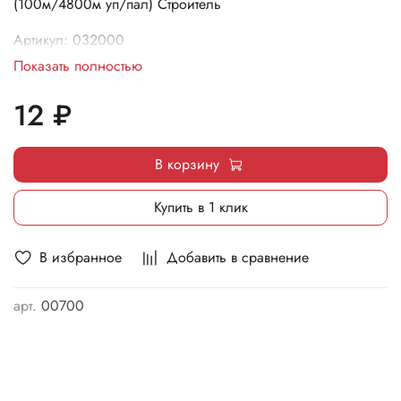
(100м/4800м уп/пал) Строитель
Артикул: 032000
Бухта: 100 м.
Показать полностью
Паллет: 4800 м.
12 ₽
В корзину
Купить в 1 клик
В избранное
Добавить в сравнение
арт.
00700